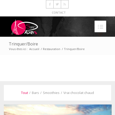
CONTACT
Trinquer/Boire
Vous êtes ici :
Accueil
/
Restauration
/
Trinquer/Boire
Tout
/
Bars
/
Smoothies
/
Vrai chocolat chaud