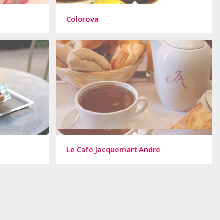
Colorova
Le Café Jacquemart André