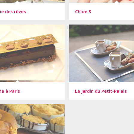
ie des rêves
Chloé.S
e à Paris
Le Jardin du Petit-Palais