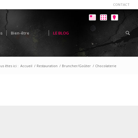
CONTACT
es
Bien-être
LE BLOG
us êtes ici :
Accueil
/
Restauration
/
Bruncher/Goûter
/
Chocolaterie