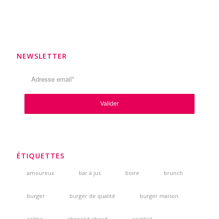
NEWSLETTER
ÉTIQUETTES
amoureux
bar à jus
boire
brunch
burger
burger de qualité
burger maison
calme
chocolat chaud
cocktail