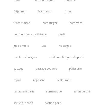
Déjeuner
fait maison
frites
frites maison
hamburger
hammam
humour pièce de théâtre
jardin
jus de fruits
luxe
Massages
meilleurs burgers
meilleurs burgers de paris
passage
passage couvert
pâtisserie
repos
reposant
restaurant
restaurant paris
romantique
salon de thé
sortie sur paris
sortir a paris