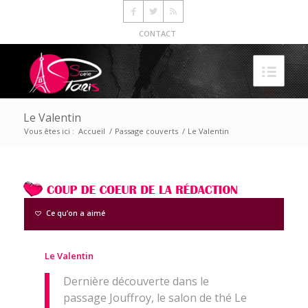
CONTACT
Le Valentin
Vous êtes ici :
Accueil
/
Passage couverts
/
Le Valentin
Ce qu’on a aimé
Le Valentin
Dernière découverte dans le
passage Jouffroy, le salon de thé Le