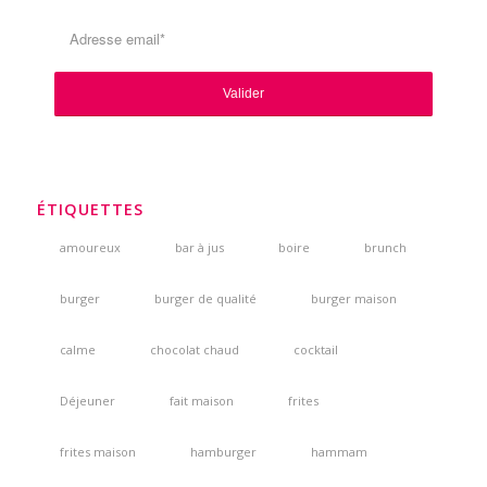
ÉTIQUETTES
amoureux
bar à jus
boire
brunch
burger
burger de qualité
burger maison
calme
chocolat chaud
cocktail
Déjeuner
fait maison
frites
frites maison
hamburger
hammam