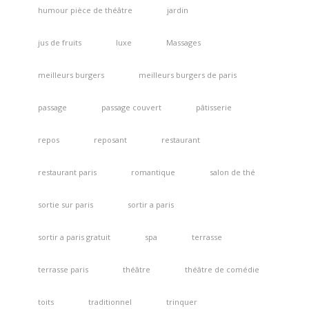
humour pièce de théâtre
jardin
jus de fruits
luxe
Massages
meilleurs burgers
meilleurs burgers de paris
passage
passage couvert
pâtisserie
repos
reposant
restaurant
restaurant paris
romantique
salon de thé
sortie sur paris
sortir a paris
sortir a paris gratuit
spa
terrasse
terrasse paris
théâtre
théâtre de comédie
toits
traditionnel
trinquer