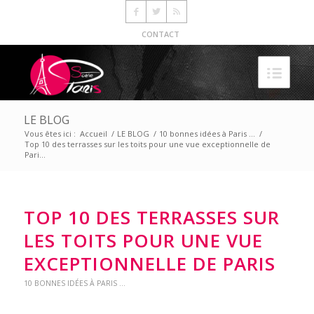
CONTACT
LE BLOG
Vous êtes ici :
Accueil
/
LE BLOG
/
10 bonnes idées à Paris ...
/
Top 10 des terrasses sur les toits pour une vue exceptionnelle de
Pari...
TOP 10 DES TERRASSES SUR
LES TOITS POUR UNE VUE
EXCEPTIONNELLE DE PARIS
10 BONNES IDÉES À PARIS ...