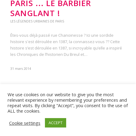
PARIS ... LE BARBIER
SANGLANT !
LES LÉGENDES URBAINES DE PARIS
Êtes-vous déjà passé rue Chanoinesse ? Ici une sordide
histoire s'est déroulée en 1387, la connaissez-vous ?? Cette
histoire s’est déroulée en 1387, si incroyable qu’elle a inspiré
les Chroniques de l’historien Du Breul et…
31 mars 2014
We use cookies on our website to give you the most
relevant experience by remembering your preferences and
repeat visits. By clicking “Accept”, you consent to the use of
ALL the cookies.
Copyright © Sortie Paris | Tous droits réservés |
Conception & Web
Design : OWL DESIGN
Cookie settings
ACCEPT
Politique de confidentialité
Contact