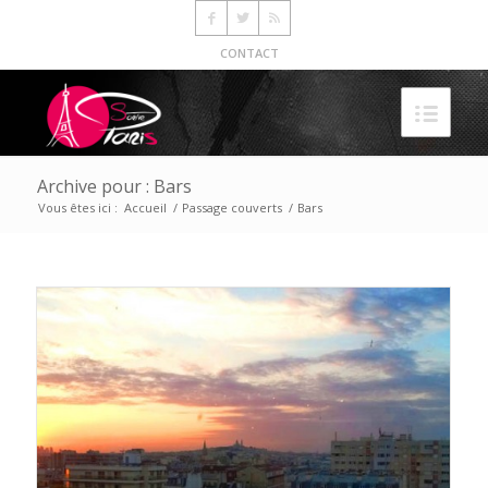
CONTACT
Archive pour : Bars
Vous êtes ici :
Accueil
/
Passage couverts
/
Bars