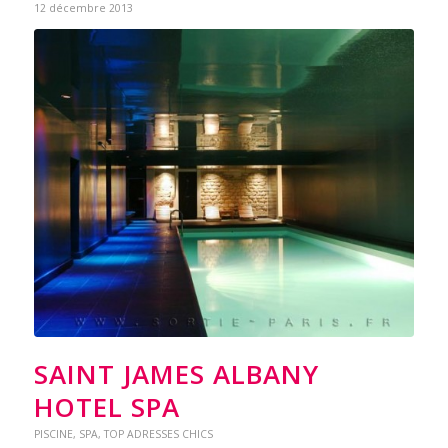
12 décembre 2013
SAINT JAMES ALBANY
HOTEL SPA
PISCINE
,
SPA
,
TOP ADRESSES CHICS