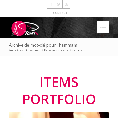
CONTACT
Archive de mot-clé pour : hammam
Vous êtes ici :
Accueil
/
Passage couverts
/
hammam
ITEMS
PORTFOLIO