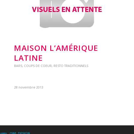
MAISON L’AMÉRIQUE
LATINE
BARS
,
COUPS DE COEUR
,
RESTO TRADITIONNELS
28 novembre 2013
sign : OWL DESIGN