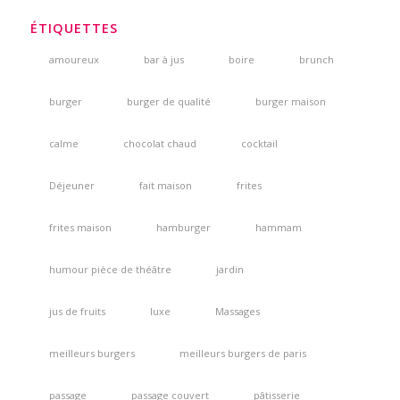
ÉTIQUETTES
amoureux
bar à jus
boire
brunch
burger
burger de qualité
burger maison
calme
chocolat chaud
cocktail
Déjeuner
fait maison
frites
frites maison
hamburger
hammam
humour pièce de théâtre
jardin
jus de fruits
luxe
Massages
meilleurs burgers
meilleurs burgers de paris
passage
passage couvert
pâtisserie