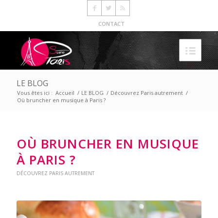
CONTACT
LE BLOG
Vous êtes ici :
Accueil
/
LE BLOG
/
Découvrez Paris autrement
/
Où bruncher en musique à Paris ?
OÙ BRUNCHER EN MUSIQUE
À PARIS ?
DÉCOUVREZ PARIS AUTREMENT