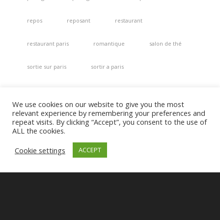
repos
reposant
restaurant
restaurant paris
romantique
salon de thé
sortie sur paris
sortir a paris
sortir a paris gratuit
spa
terrasse
We use cookies on our website to give you the most
relevant experience by remembering your preferences and
terrasse paris
théâtre
théâtre de comédie
repeat visits. By clicking “Accept”, you consent to the use of
ALL the cookies.
toits
traditionnel
trinquer
Cookie settings
ACCEPT
vue de paris
vue panoramique