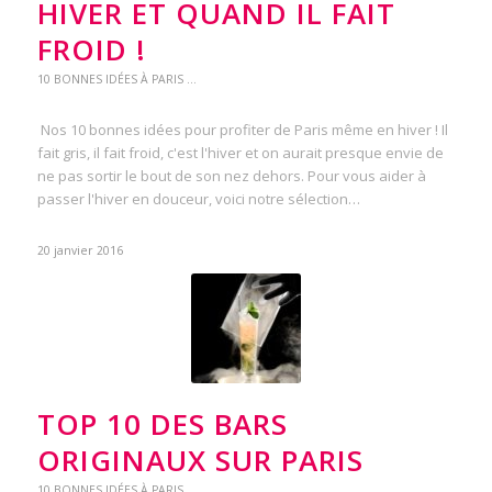
HIVER ET QUAND IL FAIT
FROID !
10 BONNES IDÉES À PARIS ...
Nos 10 bonnes idées pour profiter de Paris même en hiver ! Il
fait gris, il fait froid, c'est l'hiver et on aurait presque envie de
ne pas sortir le bout de son nez dehors. Pour vous aider à
passer l'hiver en douceur, voici notre sélection…
20 janvier 2016
TOP 10 DES BARS
ORIGINAUX SUR PARIS
10 BONNES IDÉES À PARIS ...