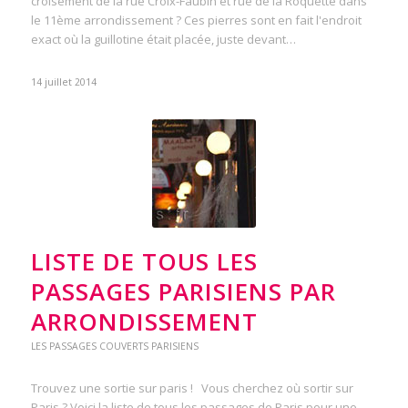
croisement de la rue Croix-Faubin et rue de la Roquette dans
le 11ème arrondissement ? Ces pierres sont en fait l'endroit
exact où la guillotine était placée, juste devant…
14 juillet 2014
LISTE DE TOUS LES
PASSAGES PARISIENS PAR
ARRONDISSEMENT
LES PASSAGES COUVERTS PARISIENS
Trouvez une sortie sur paris ! Vous cherchez où sortir sur
Paris ? Voici la liste de tous les passages de Paris pour une