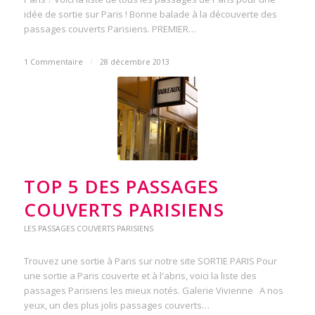
idée de sortie sur Paris ! Bonne balade à la découverte des
passages couverts Parisiens. PREMIER…
1 Commentaire
/
28 décembre 2013
TOP 5 DES PASSAGES
COUVERTS PARISIENS
LES PASSAGES COUVERTS PARISIENS
Trouvez une sortie à Paris sur notre site SORTIE PARIS Pour
une sortie a Paris couverte et à l'abris, voici la liste des
passages Parisiens les mieux notés. Galerie Vivienne A nos
yeux, un des plus jolis passages couverts…