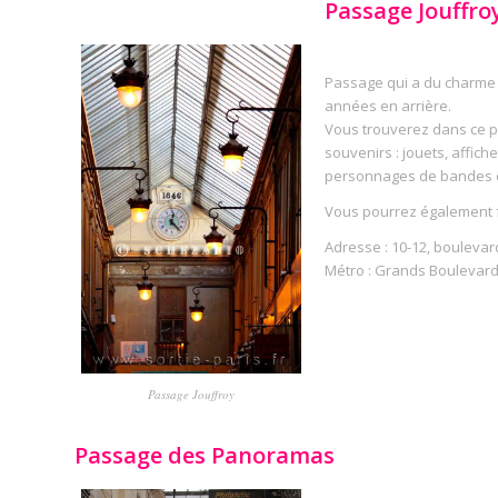
Passage Jouffro
Passage qui a du charme 
années en arrière.
Vous trouverez dans ce p
souvenirs : jouets, affich
personnages de bandes 
Vous pourrez également fa
Adresse : 10-12, boulevar
Métro : Grands Boulevards [
Passage Jouffroy
Passage des Panoramas