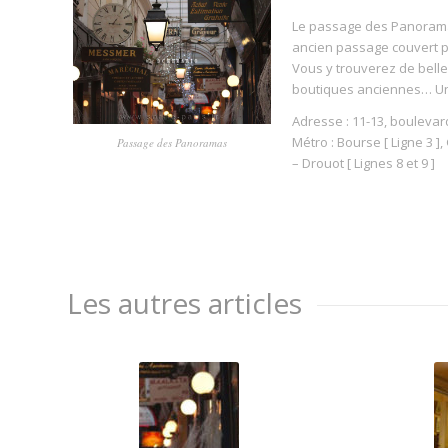
Le passage des Panoramas
ancien passage couvert p
Vous y trouverez de bell
boutiques anciennes… Une 
Adresse : 11-13, boulevar
Métro : Bourse [ Ligne 3 ]
Passage des Panoramas
– Drouot [ Lignes 8 et 9 ]
Les autres articles