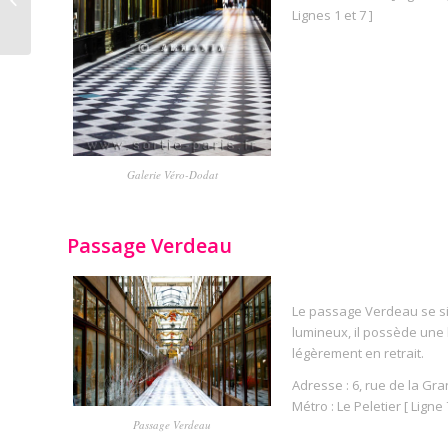
Lignes 1 et 7 ]
Parisiens
Galerie Véro-Dodat
Passage Verdeau
Le passage Verdeau se si
lumineux, il possède une 
légèrement en retrait.
Adresse : 6, rue de la Gr
Métro : Le Peletier [ Ligne 
Passage Verdeau