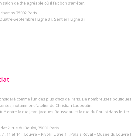
 salon de thé agréable où il fait bon s’arrêter.
s-champs 75002 Paris
 Quatre-Septembre [ Ligne 3 ], Sentier [ Ligne 3 ]
dat
onsidéré comme l’un des plus chics de Paris. De nombreuses boutiques
sentes, notamment l’atelier de Christian Lauboutin.
tué entre la rue Jean-Jacques-Rousseau et la rue du Bouloi dans le 1er
dat 2, rue du Bouloi, 75001 Paris
 7 , 11 et 14 ], Louvre – Rivoli [ Ligne 1 ], Palais Royal – Musée du Louvre [