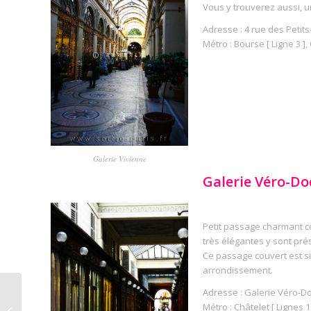
Vous y trouverez aussi, un
Adresse : 4 rue des Petit
Métro : Bourse [ Ligne 3 ],
Galerie Vivienne
Galerie Véro-Do
Petit passage charmant c
très élégantes y sont pré
Ce passage couvert est si
arrondissement.
Adresse : Galerie Véro-Do
Parcours des
Métro : Châtelet [ Lignes 1,
passages couverts