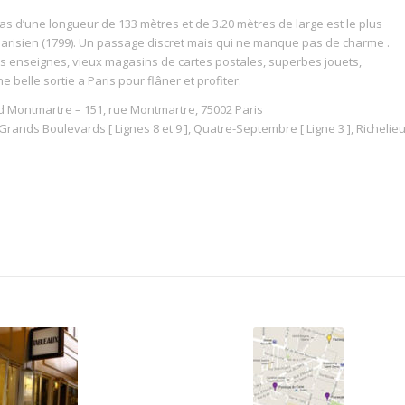
 d’une longueur de 133 mètres et de 3.20 mètres de large est le plus
arisien (1799). Un passage discret mais qui ne manque pas de charme .
es enseignes, vieux magasins de cartes postales, superbes jouets,
belle sortie a Paris pour flâner et profiter.
d Montmartre – 151, rue Montmartre, 75002 Paris
, Grands Boulevards [ Lignes 8 et 9 ], Quatre-Septembre [ Ligne 3 ], Richelie