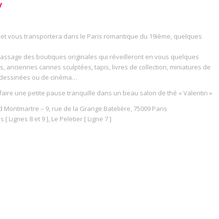
y
et vous transportera dans le Paris romantique du 19ième, quelques
assage des boutiques originales qui réveilleront en vous quelques
es, anciennes cannes sculptées, tapis, livres de collection, miniatures de
dessinées ou de cinéma…
ire une petite pause tranquille dans un beau salon de thé « Valentin »
d Montmartre – 9, rue de la Grange Batelière, 75009 Paris
 Lignes 8 et 9 ], Le Peletier [ Ligne 7 ]