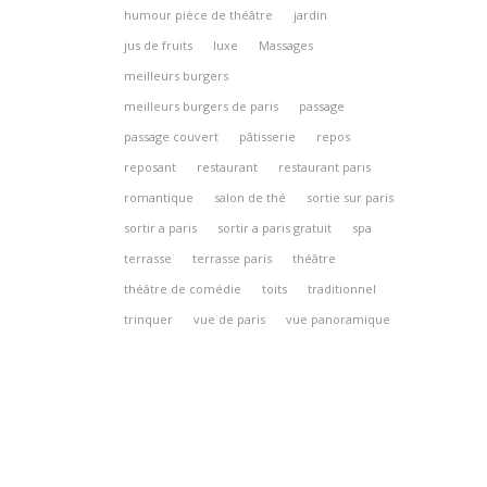
humour pièce de théâtre
jardin
jus de fruits
luxe
Massages
meilleurs burgers
meilleurs burgers de paris
passage
passage couvert
pâtisserie
repos
reposant
restaurant
restaurant paris
romantique
salon de thé
sortie sur paris
sortir a paris
sortir a paris gratuit
spa
terrasse
terrasse paris
théâtre
théâtre de comédie
toits
traditionnel
trinquer
vue de paris
vue panoramique