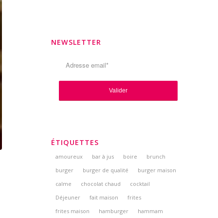
NEWSLETTER
ÉTIQUETTES
amoureux
bar à jus
boire
brunch
burger
burger de qualité
burger maison
calme
chocolat chaud
cocktail
Déjeuner
fait maison
frites
frites maison
hamburger
hammam