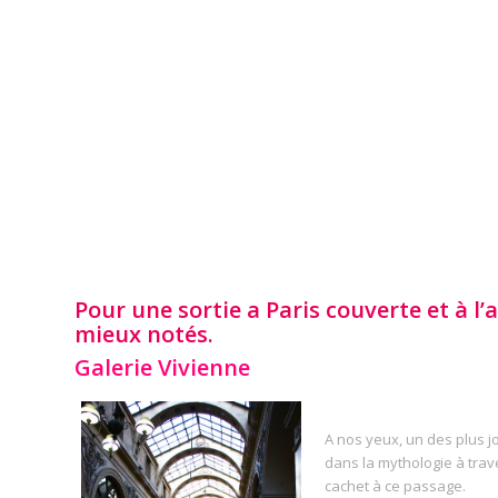
Pour une sortie a Paris couverte et à l’a
mieux notés.
Galerie Vivienne
A nos yeux, un des plus jo
dans la mythologie à tra
cachet à ce passage.