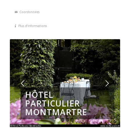
Coordonnées
Plus d’informations
Suivant
HÔTEL
PARTICULIER
MONTMARTRE
1
2
3
4