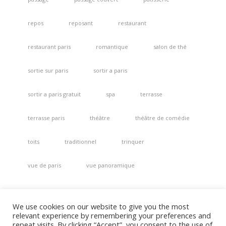
repos
reposant
restaurant
restaurant paris
romantique
salon de thé
sortie sur paris
sortir a paris
sortir a paris gratuit
spa
terrasse
terrasse paris
théâtre
théâtre de comédie
toits
traditionnel
trinquer
vue de paris
vue panoramique
We use cookies on our website to give you the most
relevant experience by remembering your preferences and
repeat visits. By clicking “Accept”, you consent to the use of