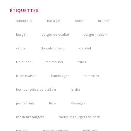
ÉTIQUETTES
amoureux
bar à jus
boire
brunch
burger
burger de qualité
burger maison
calme
chocolat chaud
cocktail
Déjeuner
fait maison
frites
frites maison
hamburger
hammam
humour pièce de théâtre
jardin
jus de fruits
luxe
Massages
meilleurs burgers
meilleurs burgers de paris
passage
passage couvert
pâtisserie