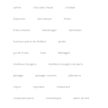
calme
chocolat chaud
cocktail
Déjeuner
fait maison
frites
frites maison
hamburger
hammam
humour pièce de théâtre
jardin
jus de fruits
luxe
Massages
meilleurs burgers
meilleurs burgers de paris
passage
passage couvert
pâtisserie
repos
reposant
restaurant
restaurant paris
romantique
salon de thé